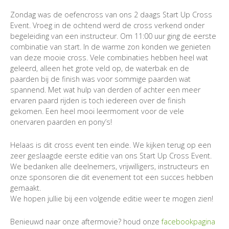
Zondag was de oefencross van ons 2 daags Start Up Cross
Event. Vroeg in de ochtend werd de cross verkend onder
begeleiding van een instructeur. Om 11:00 uur ging de eerste
combinatie van start. In de warme zon konden we genieten
van deze mooie cross. Vele combinaties hebben heel wat
geleerd, alleen het grote veld op, de waterbak en de
paarden bij de finish was voor sommige paarden wat
spannend. Met wat hulp van derden of achter een meer
ervaren paard rijden is toch iedereen over de f
inish
gekomen. Een heel mooi leermoment voor de vele
onervaren paarden en pony’s!
Helaas is dit cross event ten einde. We kijken terug op een
zeer geslaagde eerste editie van ons Start Up Cross Event.
We bedanken alle deelnemers, vrijwilligers, instructeurs en
onze sponsoren die dit evenement tot een succes hebben
gemaakt.
We hopen jullie bij een volgende editie weer te mogen zien!
Benieuwd naar onze aftermovie? houd onze
facebookpagina