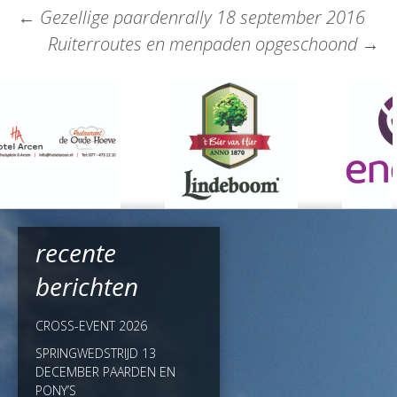
←
Gezellige paardenrally 18 september 2016
Ruiterroutes en menpaden opgeschoond
→
recente
berichten
CROSS-EVENT 2026
SPRINGWEDSTRIJD 13
DECEMBER PAARDEN EN
PONY’S