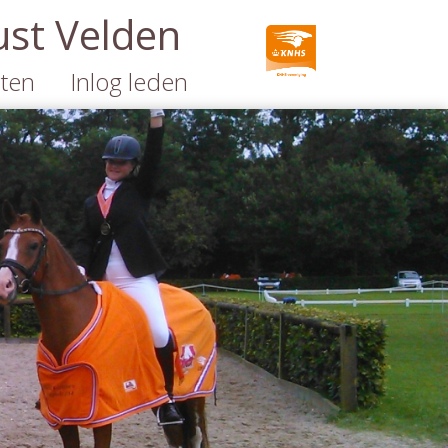
ust Velden
ten
Inlog leden
en
nt