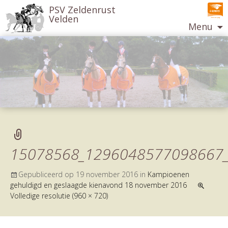
PSV Zeldenrust
Velden
Menu
Ga
naar
de
inhoud
15078568_1296048577098667
Gepubliceerd op
19 november 2016
in
Kampioenen
gehuldigd en geslaagde kienavond 18 november 2016
Volledige resolutie (960 × 720)