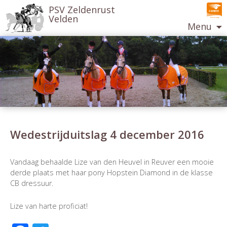
PSV Zeldenrust
Velden
Menu
Ga
naar
de
inhoud
Wedestrijduitslag 4 december 2016
Berichtnavigatie
Vandaag behaalde Lize van den Heuvel in Reuver een mooie
derde plaats met haar pony Hopstein Diamond in de klasse
CB dressuur.
Lize van harte proficiat!