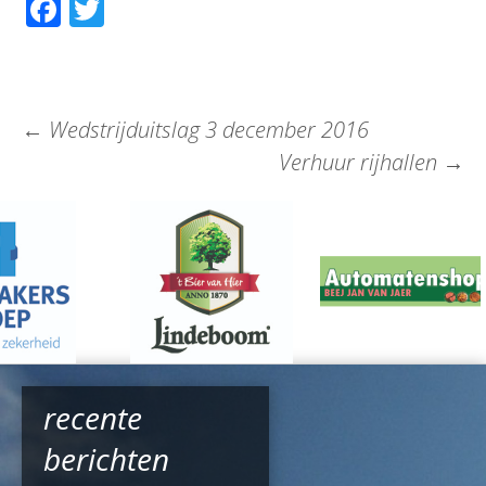
Facebook
Twitter
←
Wedstrijduitslag 3 december 2016
Verhuur rijhallen
→
recente
berichten