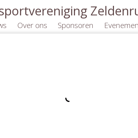
portvereniging Zeldenr
ws
Over ons
Sponsoren
Evenemen
Organisatie
Informatie
Kalender
Informatie
Sponsoren
Concours
Lidmaatschappen
Cross-event
Cross-eve
2026
Tarieven
Sponsorkliks.nl
Contact
Jumbo Benders
Actie
Duurzaamheid