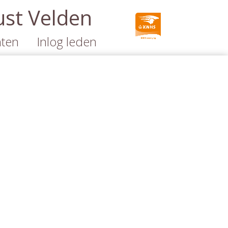
ust Velden
ten
Inlog leden
en
nt