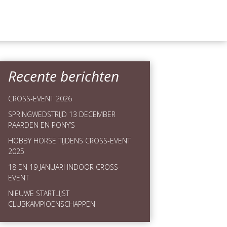
Recente berichten
CROSS-EVENT 2026
SPRINGWEDSTRIJD 13 DECEMBER
PAARDEN EN PONY’S
HOBBY HORSE TIJDENS CROSS-EVENT
2025
18 EN 19 JANUARI INDOOR CROSS-
EVENT
NIEUWE STARTLIJST
CLUBKAMPIOENSCHAPPEN