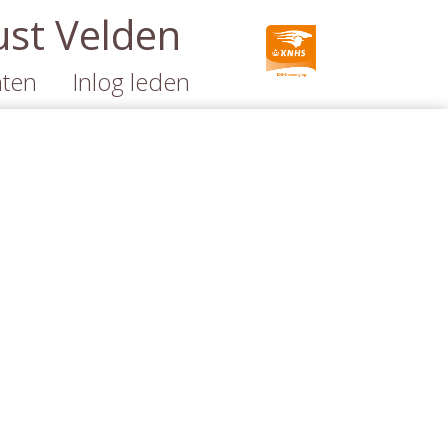
ust Velden
ten
Inlog leden
en
nt