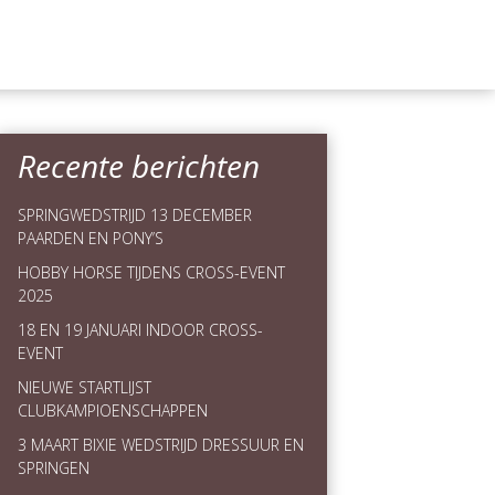
Recente berichten
SPRINGWEDSTRIJD 13 DECEMBER
PAARDEN EN PONY’S
HOBBY HORSE TIJDENS CROSS-EVENT
2025
18 EN 19 JANUARI INDOOR CROSS-
EVENT
NIEUWE STARTLIJST
CLUBKAMPIOENSCHAPPEN
3 MAART BIXIE WEDSTRIJD DRESSUUR EN
SPRINGEN