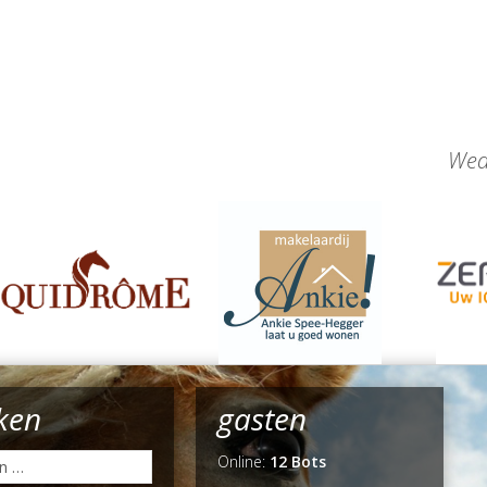
Wed
ken
gasten
Online:
12 Bots