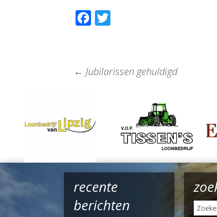
Facebook
Twitter
←
Jubilarissen gehuldigd
recente
zoe
berichten