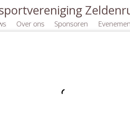
portvereniging Zeldenr
ws
Over ons
Sponsoren
Evenemen
Organisatie
Informatie
Kalender
Informatie
Sponsoren
Concours
Lidmaatschappen
Cross-event
Cross-eve
2026
Tarieven
Sponsorkliks.nl
Contact
Jumbo Benders
Actie
Duurzaamheid