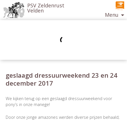
PSV Zeldenrust
Velden
Menu
Ga
naar
de
inhoud
geslaagd dressuurweekend 23 en 24
december 2017
Berichtnavigatie
We kijken terug op een geslaagd dressuurweekend voor
pony’s in onze manege!
Door onze jonge amazones werden diverse prijzen behaald;