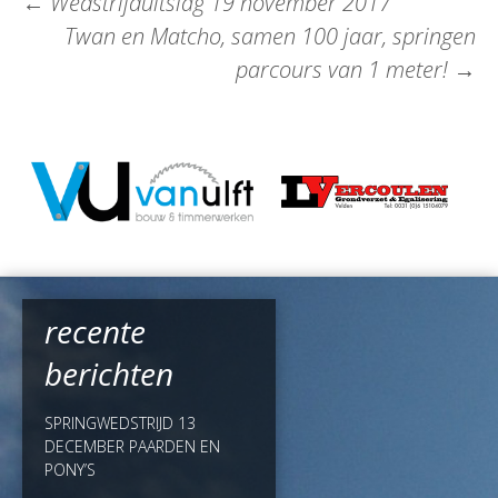
←
Wedstrijduitslag 19 november 2017
Twan en Matcho, samen 100 jaar, springen
parcours van 1 meter!
→
recente
berichten
SPRINGWEDSTRIJD 13
DECEMBER PAARDEN EN
PONY’S