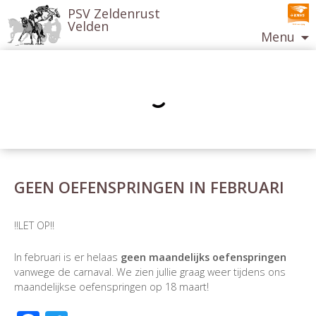
PSV Zeldenrust
Velden
Menu
Ga
naar
de
inhoud
GEEN OEFENSPRINGEN IN FEBRUARI
Berichtnavigatie
!!LET OP!!
In februari is er helaas
geen maandelijks oefenspringen
vanwege de carnaval. We zien jullie graag weer tijdens ons
maandelijkse oefenspringen op 18 maart!