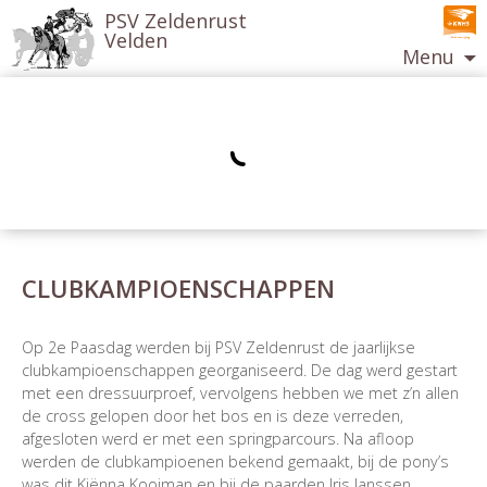
PSV Zeldenrust
Velden
Menu
Ga
naar
de
inhoud
CLUBKAMPIOENSCHAPPEN
Berichtnavigatie
Op 2e Paasdag werden bij PSV Zeldenrust de jaarlijkse
clubkampioenschappen georganiseerd. De dag werd gestart
met een dressuurproef, vervolgens hebben we met z’n allen
de cross gelopen door het bos en is deze verreden,
afgesloten werd er met een springparcours. Na afloop
werden de clubkampioenen bekend gemaakt, bij de pony’s
was dit Kiënna Kooiman en bij de paarden Iris Janssen.